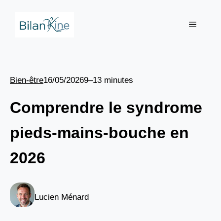
Aller
au
Menu
contenu
Bien-être
16/05/2026
9–13 minutes
Comprendre le syndrome
pieds-mains-bouche en
2026
Lucien Ménard