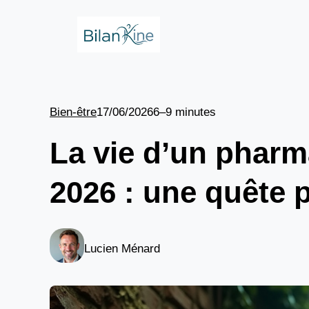
Aller
au
contenu
Bien-être
17/06/2026
6–9 minutes
La vie d’un phar
2026 : une quête 
Lucien Ménard