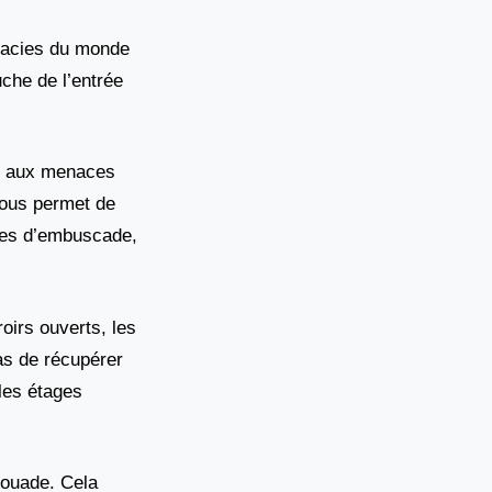
rmacies du monde
uche de l’entrée
se aux menaces
 vous permet de
ques d’embuscade,
roirs ouverts, les
pas de récupérer
les étages
couade. Cela