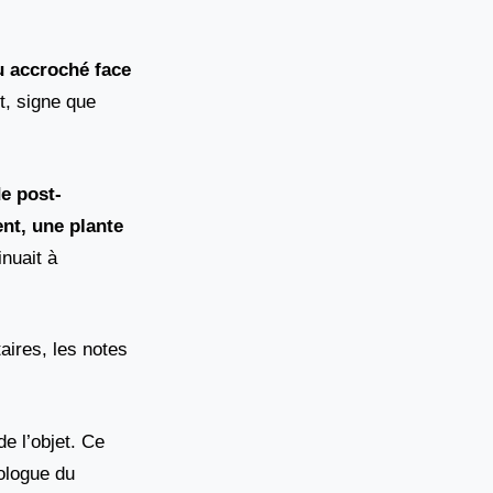
u accroché face
t, signe que
de post-
ent, une plante
inuait à
aires, les notes
e l’objet. Ce
ologue du