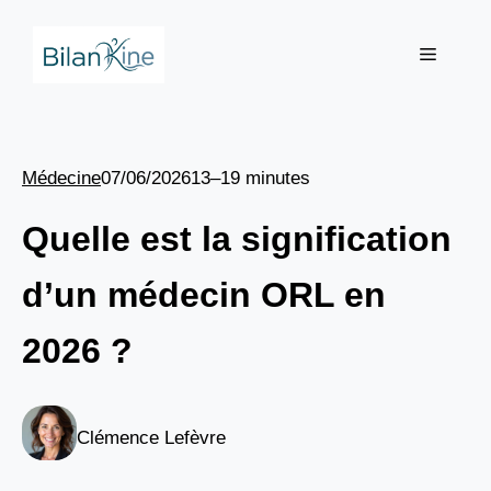
Aller
au
Menu
contenu
Médecine
07/06/2026
13–19 minutes
Quelle est la signification
d’un médecin ORL en
2026 ?
Clémence Lefèvre