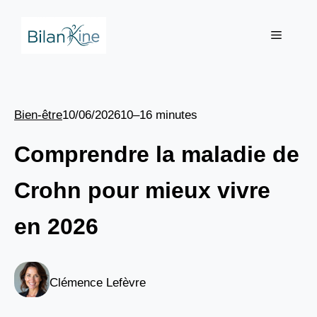
Aller
au
Menu
contenu
Bien-être
10/06/2026
10–16 minutes
Comprendre la maladie de
Crohn pour mieux vivre
en 2026
Clémence Lefèvre