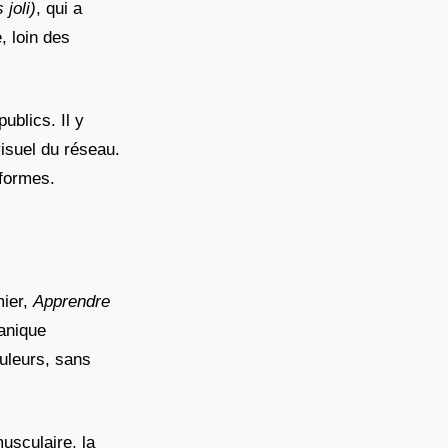
 joli)
, qui a
, loin des
blics. Il y
isuel du réseau.
eformes.
mier,
Apprendre
anique
uleurs, sans
musculaire, la