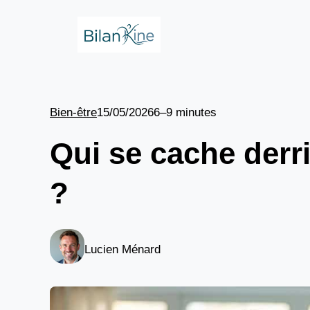
Aller
au
contenu
Bien-être
15/05/2026
6–9 minutes
Qui se cache der
?
Lucien Ménard