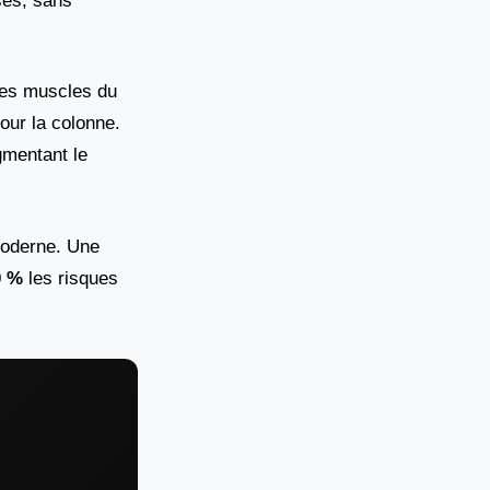
ses, sans
 les muscles du
our la colonne.
ugmentant le
moderne. Une
0 %
les risques