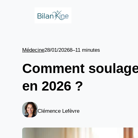
Aller
au
contenu
Médecine
28/01/2026
8–11 minutes
Comment soulager
en 2026 ?
Clémence Lefèvre