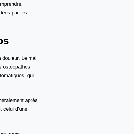
omprendre,
dées par les
os
 douleur. Le mal
es ostéopathes
tomatiques, qui
énéralement après
 celui d’une