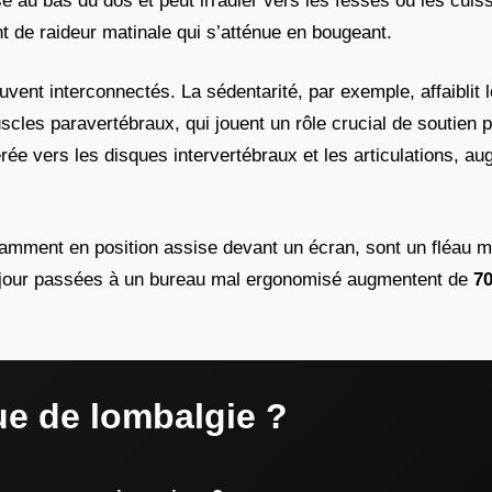
é au bas du dos et peut irradier vers les fesses ou les cuis
t de raideur matinale qui s’atténue en bougeant.
vent interconnectés. La sédentarité, par exemple, affaiblit
les paravertébraux, qui jouent un rôle crucial de soutien p
érée vers les disques intervertébraux et les articulations, a
tamment en position assise devant un écran, sont un fléau 
r jour passées à un bureau mal ergonomisé augmentent de
7
ue de lombalgie ?