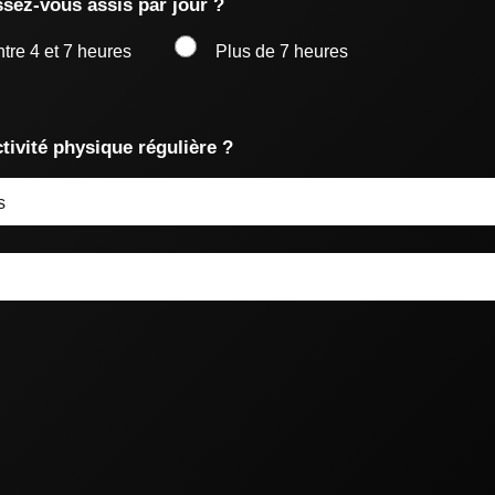
sez-vous assis par jour ?
tre 4 et 7 heures
Plus de 7 heures
tivité physique régulière ?
s