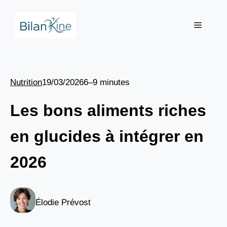
Aller
au
Menu
contenu
Nutrition
19/03/2026
6–9 minutes
Les bons aliments riches
en glucides à intégrer en
2026
Élodie Prévost