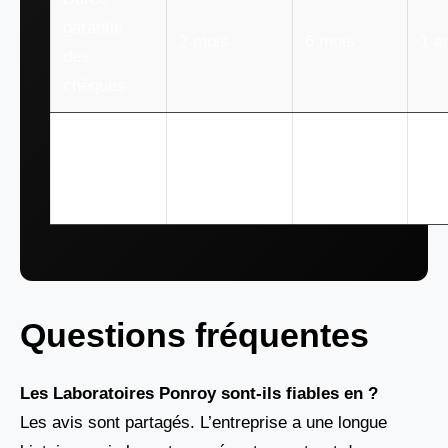
garantie
2 mois
6 mois
1 a
des
chèques
Service
Oui, par
Oui, chat
Oui
client
téléphone et
en direct
en 
joignable
mail
Questions fréquentes
Les Laboratoires Ponroy sont-ils fiables en ?
Les avis sont partagés. L’entreprise a une longue