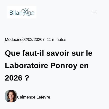
Aller
au
Menu
contenu
Médecine
02/03/2026
7–11 minutes
Que faut-il savoir sur le
Laboratoire Ponroy en
2026 ?
Clémence Lefèvre