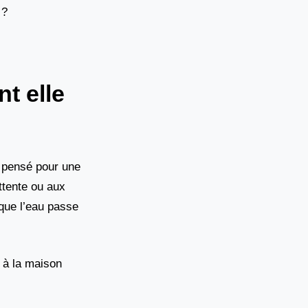
 ?
t elle
e pensé pour une
ttente ou aux
 que l’eau passe
n à la maison