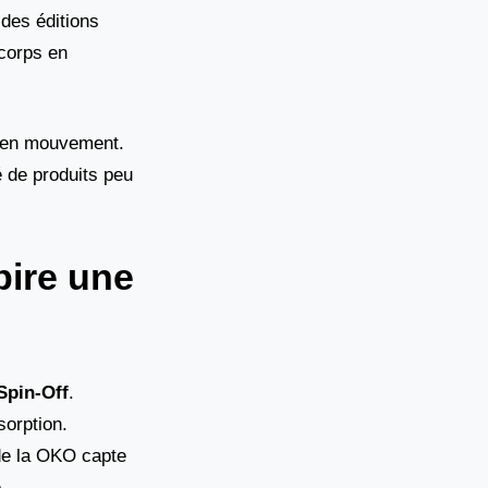
des éditions
 corps en
me en mouvement.
é de produits peu
pire une
pin-Off
.
sorption.
 de la OKO capte
.