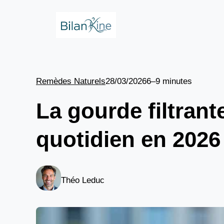
Aller
au
contenu
Remèdes Naturels
28/03/2026
6–9 minutes
La gourde filtran
quotidien en 2026
Théo Leduc