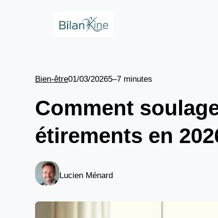
Aller
au
contenu
Bien-être
01/03/2026
5–7 minutes
Comment soulager 
étirements en 202
Lucien Ménard