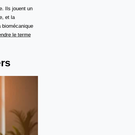
. Ils jouent un
, et la
 la biomécanique
ndre le terme
ers