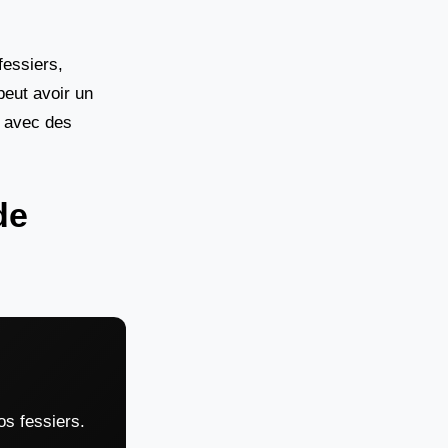
fessiers,
peut avoir un
s avec des
de
s fessiers.