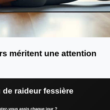
rs méritent une attention
 de raideur fessière
tez-vous assis chaque jour ?