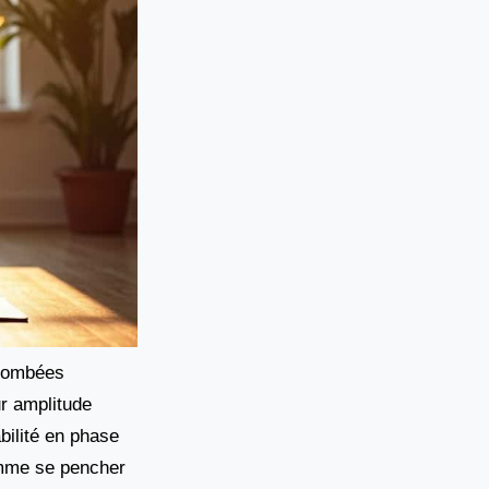
etombées
ur amplitude
bilité en phase
omme se pencher