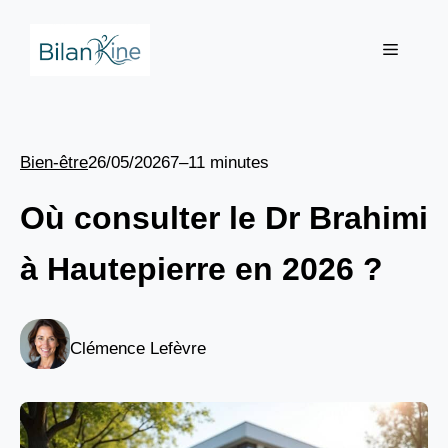
Aller
au
Menu
contenu
Bien-être
26/05/2026
7–11 minutes
Où consulter le Dr Brahimi
à Hautepierre en 2026 ?
Clémence Lefèvre