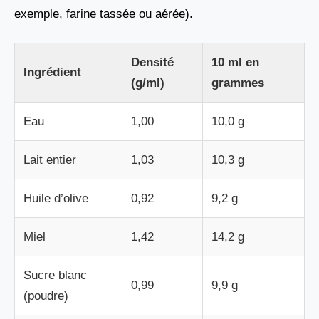
exemple, farine tassée ou aérée).
Densité
10 ml en
Ingrédient
(g/ml)
grammes
Eau
1,00
10,0 g
Lait entier
1,03
10,3 g
Huile d’olive
0,92
9,2 g
Miel
1,42
14,2 g
Sucre blanc
0,99
9,9 g
(poudre)