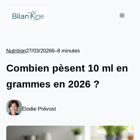
Aller
au
Menu
contenu
Nutrition
27/03/2026
6–8 minutes
Combien pèsent 10 ml en
grammes en 2026 ?
Élodie Prévost