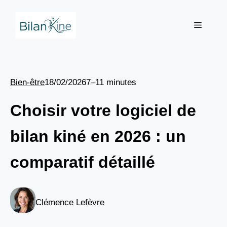
Aller
au
Menu
contenu
Bien-être
18/02/2026
7–11 minutes
Choisir votre logiciel de
bilan kiné en 2026 : un
comparatif détaillé
Clémence Lefèvre